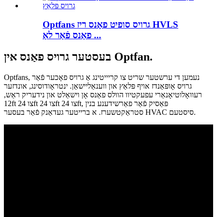
Optfans גרויס סופיט פאָנס ריז HVLS
פאַנס פֿאַר לאַ ...
בעסטער גרויס פאַנס אין Optfan.
Optfans, נעמען די ערשטער שריט צו קריייטינג אַ גרויס פאָכער פֿאַר
גרויס אָופּאַנדז אויף פּלאַץ און ווענאַליישאַן. ינטראָודוסינג, אונדזער
רעוואָלוטיאָנאַרי עפעקטיוו הוולס פאַנס אָן וישאַלט און נידעריק ראַש,
12ft צו 24ft צו 24ft צו 24ft, פּאַסיק פֿאַר פאַרשידענע בנין
סטראַקטשערז. א ברייטער געדאַנק פֿאַר בעסער HVAC סיסטעם.