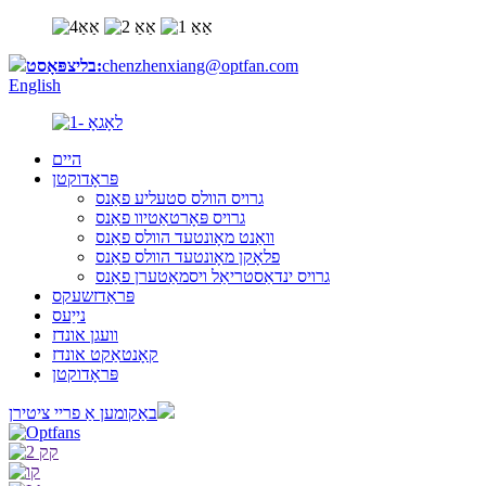
chenzhenxiang@optfan.com
בליצפּאָסט:
English
היים
פּראָדוקטן
גרויס הוולס סטעליע פאַנס
גרויס פּאָרטאַטיוו פאַנס
וואַנט מאָונטעד הוולס פאַנס
פלאָקן מאָונטעד הוולס פאַנס
גרויס ינדאַסטריאַל ויסמאַטערן פאַנס
פּראַדזשעקס
נייַעס
וועגן אונדז
קאָנטאַקט אונדז
פּראָדוקטן
באַקומען אַ פריי ציטירן