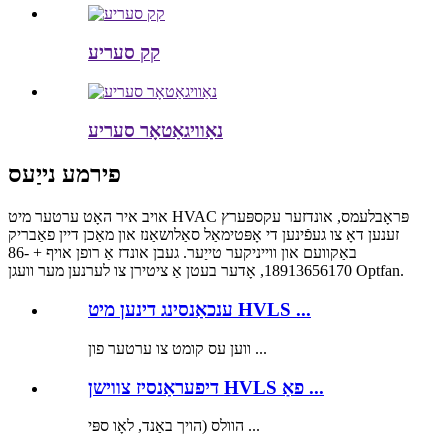
קק סעריע
נאַוויגאַטאָר סעריע
פירמע נייַעס
אויב איר האָט ערטער מיט HVAC פּראָבלעמס, אונדזער עקספּערץ
זענען דאָ צו געפֿינען די אָפּטימאַל סאַלושאַנז און מאַכן דיין פאַבריק
באַקוועם און ווייניקער טייַער. געבן אונדז אַ רופן אויף + 86-
18913656170, אָדער בעטן אַ ציטירן צו לערנען מער וועגן Optfan.
ענכאַנסינג דינען מיט HVLS ...
ווען עס קומט צו ערטער פון ...
דיפעראַנסיז צווישן HVLS פאַ ...
הוולס (הויך באַנד, לאָו ספּי ...