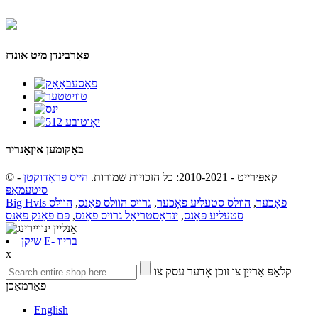
פאַרבינדן מיט אונדז
באַקומען אין
אָנריר
© קאַפּירייט - 2010-2021: כל הזכויות שמורות.
הייס פּראָדוקטן
-
סיטעמאַפּ
Big Hvls פאָכער
,
הוולס סטעליע פאָכער
,
גרויס הוולס פאַנס
,
הוולס
סטעליע פאַנס
,
ינדאַסטריאַל גרויס פאַנס
,
פּם פּאַנק פאַנס
שיקן E- בריוו
x
קלאַפּ אַרייַן צו זוכן אָדער עסק צו
פאַרמאַכן
English