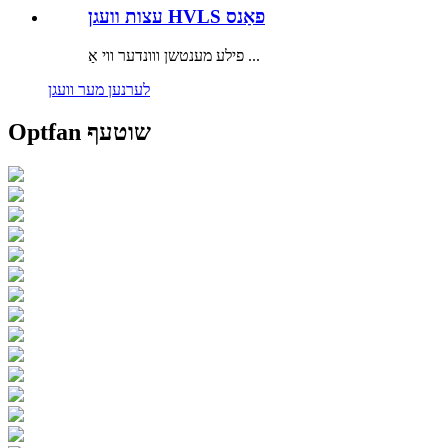
עצות וועגן HVLS פאַנס
פילע מענטשן ווונדער ווי אַ ...
לערנען מער וועגן
Optfan שוטעף