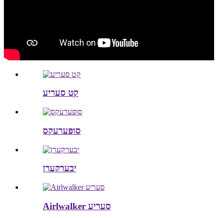
קט סעריע
סופּערעקס
יבערקערן
Airlwalker סעריע