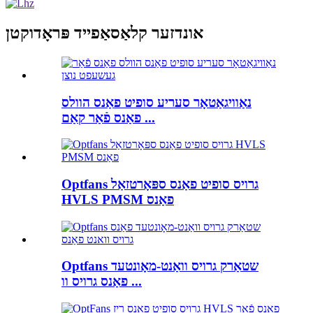
אונדזער קלאַסאַפייד פּראָדוקטן
נאַוויגאַטאָר סעריע סופיט פאַנס הוולס
פאַנס פֿאַר קאַם ...
Optfans גרויס סופיט פאַנס ספּאָרטזאַל
HVLS PMSM פאַנס
Optfans שטאַרק גרויס וואַנט-מאָונטעד
פאַנס גרויס וו ...