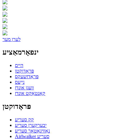
לערן מער
ינפאָרמאַציע
היים
פּראָדוקטן
פּראַדזשעקס
נייַעס
וועגן אונדז
קאָנטאַקט אונדז
פּראָדוקטן
קק סעריע
יבערקערן סעריע
נאַוויגאַטאָר סעריע
Airlwalker סעריע