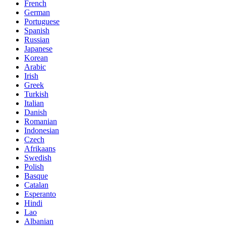
French
German
Portuguese
Spanish
Russian
Japanese
Korean
Arabic
Irish
Greek
Turkish
Italian
Danish
Romanian
Indonesian
Czech
Afrikaans
Swedish
Polish
Basque
Catalan
Esperanto
Hindi
Lao
Albanian